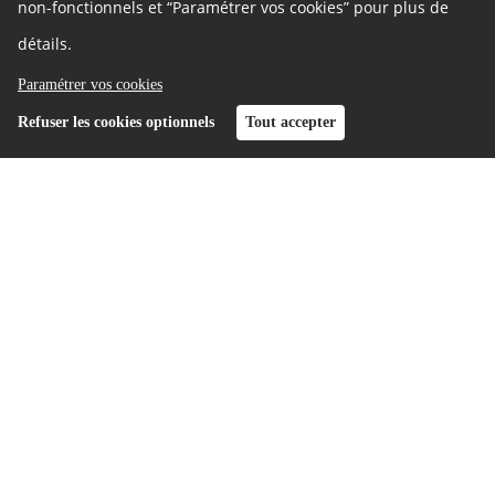
non-fonctionnels et “Paramétrer vos cookies” pour plus de
détails.
Paramétrer vos cookies
Refuser les cookies optionnels
Tout accepter
Inscription
Connexion
C’est la fête !
Le 29 avril 2026
par
Florian Pelloy
Ça bouge pour le Budget Participatif ! Petit focus sur les
événements du printemps.
Voir toutes les actualités