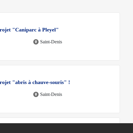
rojet "Caniparc à Pleyel"
Saint-Denis
ojet "abris à chauve-souris" !
Saint-Denis
-
Passé
Inscription requise